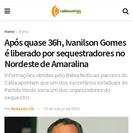
Home
Bahia
Após quase 36h, Ivanilson Gomes
é liberado por sequestradores no
Nordeste de Amaralina
Informações obtidas pelo Bahia Notícias parceiro do
Calila apontam que um dos secretários estaduais do
Partido Verde seria um dos organizadores do
sequestro
Por
Redação CN
15 de março de 2025