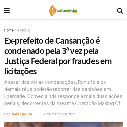
Home
Política
Ex-prefeito de Cansanção é
condenado pela 3ª vez pela
Justiça Federal por fraudes em
licitações
Apesar das várias condenações, Ranulfo e os
demais réus poderão recorrer das decisões em
liberdade. Gomes ainda responde a mais duas ações
penais, decorrentes da mesma Operação Making Of
Por
Redação CN
14 de março de 2025