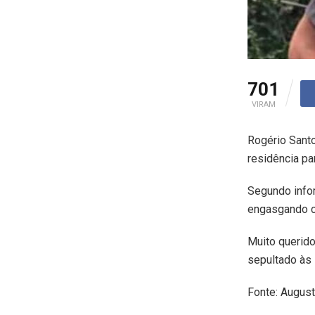
701
VIRAM
Rogério Santo
residência pa
Segundo infor
engasgando co
Muito querido
sepultado às 
Fonte: Augus