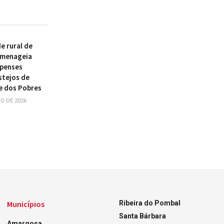
 rural de
omenageia
ipenses
stejos de
e dos Pobres
O DE 2026
Municípios
Ribeira do Pombal
Santa Bárbara
Amargosa