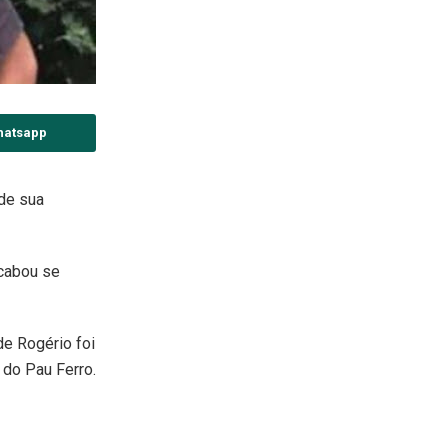
hatsapp
 de sua
acabou se
de Rogério foi
 do Pau Ferro.