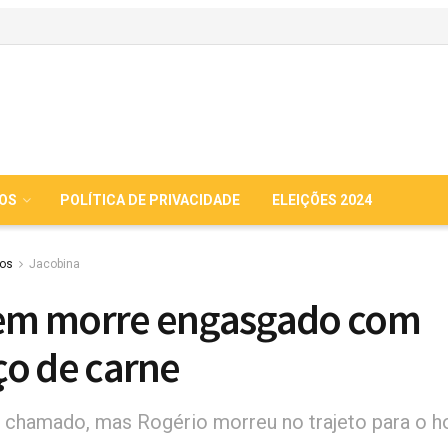
IOS
POLÍTICA DE PRIVACIDADE
ELEIÇÕES 2024
ios
Jacobina
m morre engasgado com
o de carne
 chamado, mas Rogério morreu no trajeto para o ho