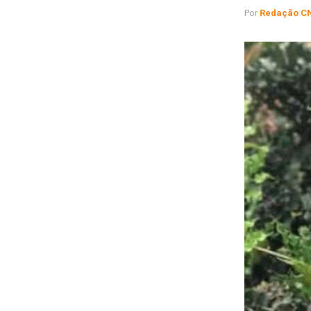
Por
Redação C