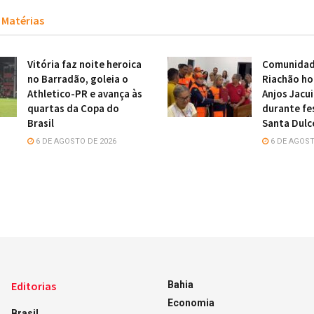
Matérias
Vitória faz noite heroica
Comunidade
no Barradão, goleia o
Riachão h
Athletico-PR e avança às
Anjos Jacu
quartas da Copa do
durante fe
Brasil
Santa Dulc
6 DE AGOSTO DE 2026
6 DE AGOST
Editorias
Bahia
Economia
Brasil