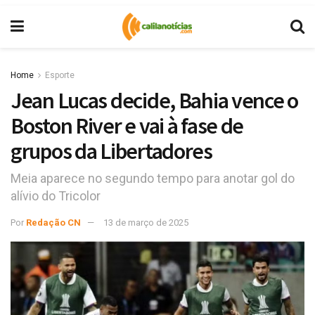
Home
Esporte
Jean Lucas decide, Bahia vence o
Boston River e vai à fase de
grupos da Libertadores
Meia aparece no segundo tempo para anotar gol do
alívio do Tricolor
Por
Redação CN
13 de março de 2025