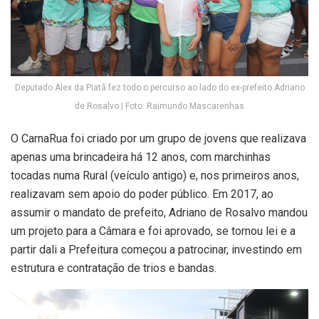
Deputado Alex da Piatã fez todo o percurso ao lado do ex-prefeito Adriano
de Rosalvo | Foto: Raimundo Mascarenhas
O CarnaRua foi criado por um grupo de jovens que realizava
apenas uma brincadeira há 12 anos, com marchinhas
tocadas numa Rural (veículo antigo) e, nos primeiros anos,
realizavam sem apoio do poder público. Em 2017, ao
assumir o mandato de prefeito, Adriano de Rosalvo mandou
um projeto para a Câmara e foi aprovado, se tornou lei e a
partir dali a Prefeitura começou a patrocinar, investindo em
estrutura e contratação de trios e bandas.