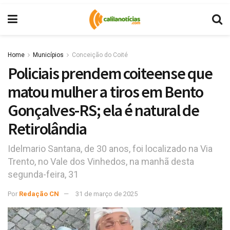
Home
Municípios
Conceição do Coité
Policiais prendem coiteense que
matou mulher a tiros em Bento
Gonçalves-RS; ela é natural de
Retirolândia
Idelmario Santana, de 30 anos, foi localizado na Via
Trento, no Vale dos Vinhedos, na manhã desta
segunda-feira, 31
Por
Redação CN
31 de março de 2025