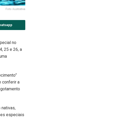
Foto ilustrativa
hatsapp
pecial no
, 25 e 26, a
 uma
hecimento”
 conferir a
esgotamento
 nativas,
ões especiais