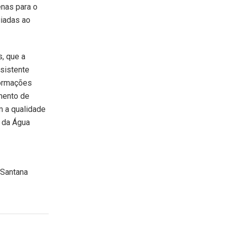
enas para o
uiadas ao
, que a
ssistente
formações
mento de
m a qualidade
l da Água
 Santana