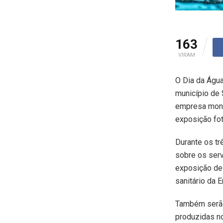
163
VIRAM
O Dia da Águ
município de 
empresa mont
exposição fot
Durante os tr
sobre os serv
exposição de
sanitário da E
Também serão 
produzidas n