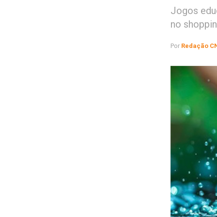
Jogos educ
no shoppin
Por
Redação C