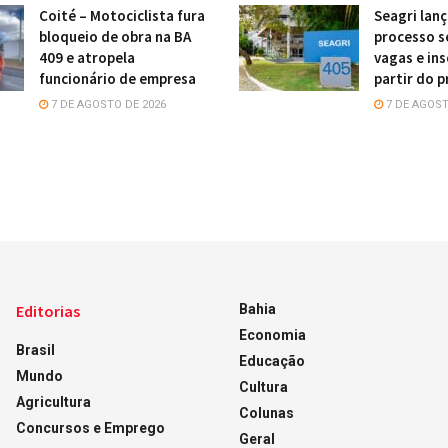
Coité – Motociclista fura
Seagri lanç
bloqueio de obra na BA
processo s
409 e atropela
vagas e ins
funcionário de empresa
partir do p
7 DE AGOSTO DE 2026
7 DE AGOST
Editorias
Bahia
Economia
Brasil
Educação
Mundo
Cultura
Agricultura
Colunas
Concursos e Emprego
Geral