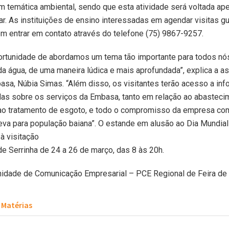
 temática ambiental, sendo que esta atividade será voltada ap
ar. As instituições de ensino interessadas em agendar visitas g
 entrar em contato através do telefone (75) 9867-9257.
ortunidade de abordamos um tema tão importante para todos nós
a água, de uma maneira lúdica e mais aprofundada”, explica a a
asa, Núbia Simas. “Além disso, os visitantes terão acesso a in
das sobre os serviços da Embasa, tanto em relação ao abasteci
 ao tratamento de esgoto, e todo o compromisso da empresa co
eva para população baiana”. O estande em alusão ao Dia Mundia
 à visitação
e Serrinha de 24 a 26 de março, das 8 às 20h.
Unidade de Comunicação Empresarial – PCE Regional de Feira de
Matérias