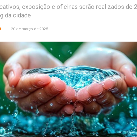
ativos, exposição e oficinas serão realizados de 
g da cidade
N
20 de março de 2025