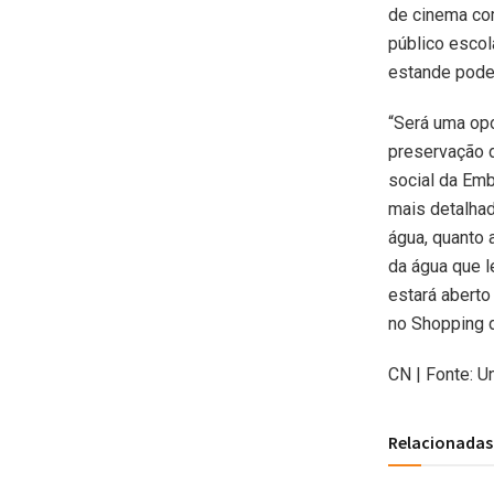
de cinema com
público escol
estande podem
“Será uma op
preservação d
social da Emb
mais detalha
água, quanto
da água que l
estará aberto
no Shopping d
CN | Fonte: 
Relacionadas