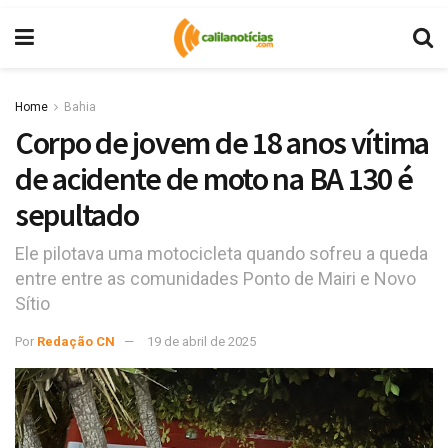
Home
Bahia
Corpo de jovem de 18 anos vítima
de acidente de moto na BA 130 é
sepultado
Ele pilotava uma motocicleta quando sofreu a queda
entre entre as comunidades Ponto de Mairi e Novo
Sítio
Por
Redação CN
19 de abril de 2025