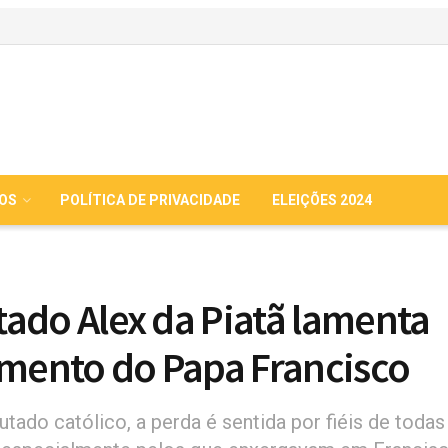
IOS
POLÍTICA DE PRIVACIDADE
ELEIÇÕES 2024
ado Alex da Piatã lamenta
imento do Papa Francisco
tado católico, a perda é sentida por fiéis de todas