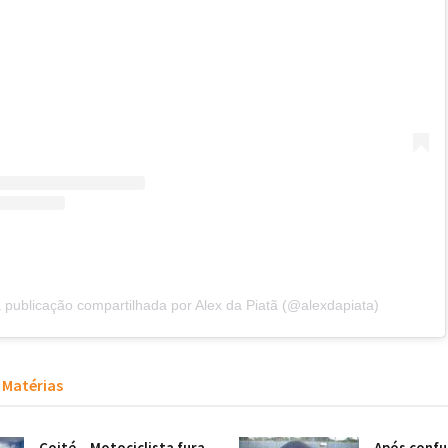
publicação compartilhada por Alex da Piatã (@alexdapiata)
Matérias
Coité – Motociclista fura
Após confu