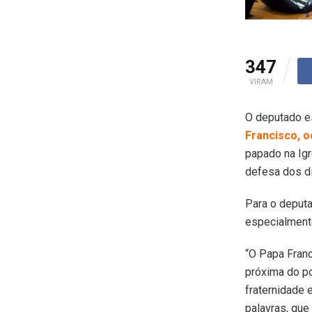
347
VIRAM
O deputado e
Francisco, o
papado na Ig
defesa dos d
Para o deputa
especialment
“O Papa Franc
próxima do p
fraternidade
palavras, que