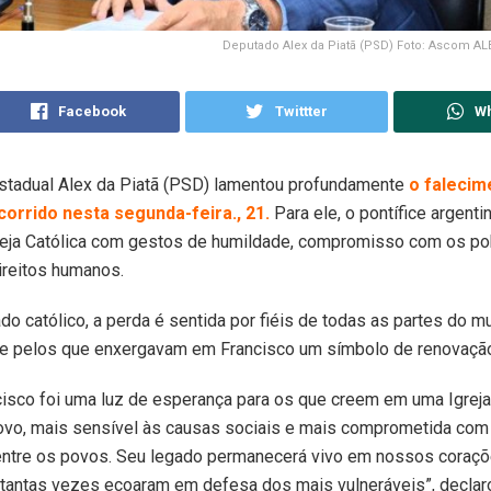
Deputado Alex da Piatã (PSD) Foto: Ascom AL
Facebook
Twittter
W
stadual Alex da Piatã (PSD) lamentou profundamente
o falecim
corrido nesta segunda-feira., 21.
Para ele, o pontífice argent
reja Católica com gestos de humildade, compromisso com os po
ireitos humanos.
do católico, a perda é sentida por fiéis de todas as partes do m
e pelos que enxergavam em Francisco um símbolo de renovação 
isco foi uma luz de esperança para os que creem em uma Igrej
ovo, mais sensível às causas sociais e mais comprometida com 
 entre os povos. Seu legado permanecerá vivo em nossos coraç
 tantas vezes ecoaram em defesa dos mais vulneráveis”, declar