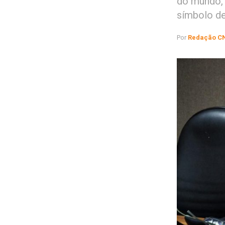
do mundo,
símbolo de
Por
Redação C