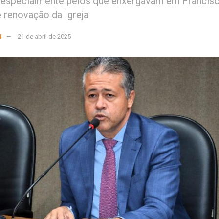
 especialmente pelos que enxergavam em Francis
 renovação da Igreja
N
21 de abril de 2025