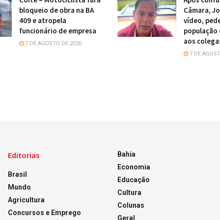
bloqueio de obra na BA
Câmara, Jo
409 e atropela
vídeo, ped
funcionário de empresa
população 
aos colega
7 DE AGOSTO DE 2026
7 DE AGOST
Editorias
Bahia
Economia
Brasil
Educação
Mundo
Cultura
Agricultura
Colunas
Concursos e Emprego
Geral