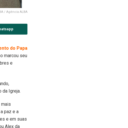
BA / Agência ALBA
hatsapp
ento do Papa
ino marcou seu
bres e
undo,
da Igreja.
a mais
a paz e a
ões e em suas
ou Alex da