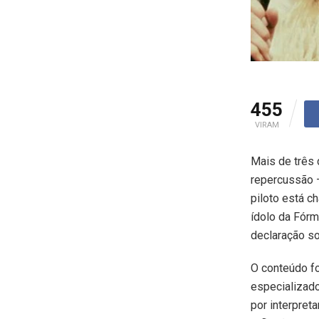
455
VIRAM
Mais de três 
repercussão –
piloto está c
ídolo da Fórm
declaração so
O conteúdo foi
especializado
por interpret