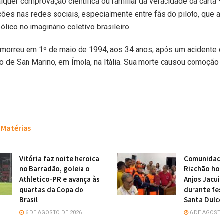
alquer comprovação científica ou familiar da veracidade da carta
ões nas redes sociais, especialmente entre fãs do piloto, que a
lico no imaginário coletivo brasileiro.
 morreu em 1º de maio de 1994, aos 34 anos, após um acidente 
 de San Marino, em Ímola, na Itália. Sua morte causou comoção 
Matérias
Vitória faz noite heroica
Comunidade
no Barradão, goleia o
Riachão h
Athletico-PR e avança às
Anjos Jacu
quartas da Copa do
durante fe
Brasil
Santa Dulc
6 DE AGOSTO DE 2026
6 DE AGOST