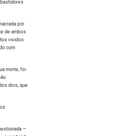
 bastidores
marcada por
nte de ambos
tos vividos
ido com
a morte, foi
ção
dos dois, que
tos
uestionada —