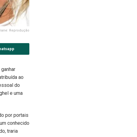
riane: Reprodução
hatsapp
 ganhar
tribuída ao
essoal do
eghel e uma
do por portais
dium conhecido
o, traria