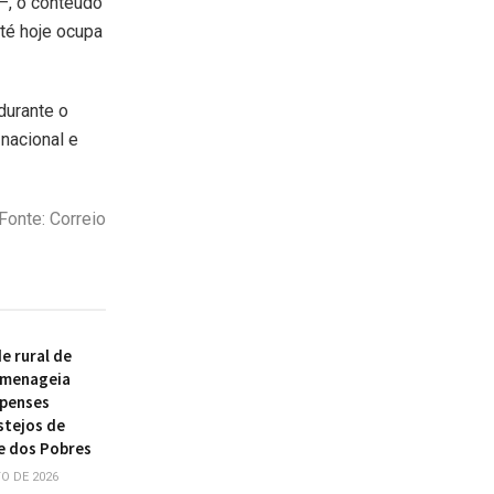
 —, o conteúdo
té hoje ocupa
durante o
nacional e
Fonte: Correio
 rural de
omenageia
ipenses
stejos de
e dos Pobres
O DE 2026