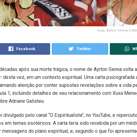
Xuxa, Ayrton Senna e Ad
Facebook
Twittter
W
décadas após sua morte trágica, o nome de Ayrton Senna volta a
 desta vez, em um contexto espiritual. Uma carta psicografada a
hamando atenção por conter supostas revelações sobre a vida p
ula 1, incluindo detalhes de seu relacionamento com Xuxa Men
bre Adriane Galisteu.
 divulgado pelo canal “O Espiritualista”, no YouTube, e repercuti
s em temas esotéricos. A carta teria sido recebida por um mé
ar mensagens do plano espiritual, e, segundo o que foi apresentad