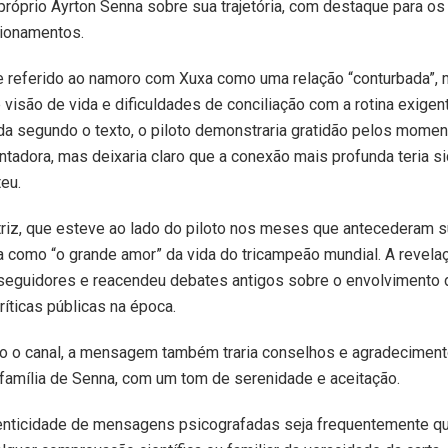
próprio Ayrton Senna sobre sua trajetória, com destaque para os
cionamentos.
e referido ao namoro com Xuxa como uma relação “conturbada”, 
 visão de vida e dificuldades de conciliação com a rotina exige
da segundo o texto, o piloto demonstraria gratidão pelos momen
tadora, mas deixaria claro que a conexão mais profunda teria s
teu.
riz, que esteve ao lado do piloto nos meses que antecederam su
ta como “o grande amor” da vida do tricampeão mundial. A revela
seguidores e reacendeu debates antigos sobre o envolvimento 
ríticas públicas na época.
o o canal, a mensagem também traria conselhos e agradecimen
família de Senna, com um tom de serenidade e aceitação.
enticidade de mensagens psicografadas seja frequentemente q