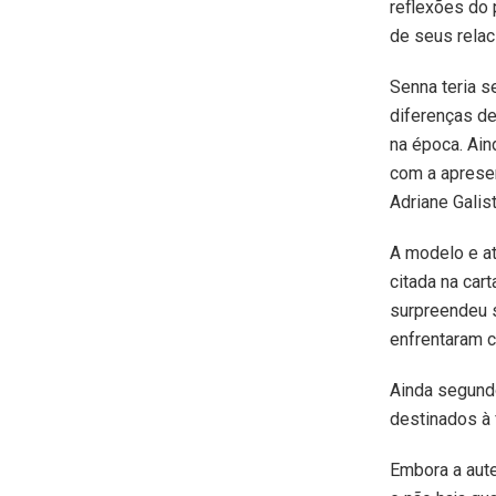
reflexões do 
de seus rela
Senna teria s
diferenças de
na época. Ain
com a apresen
Adriane Galis
A modelo e at
citada na car
surpreendeu 
enfrentaram c
Ainda segund
destinados à 
Embora a aut