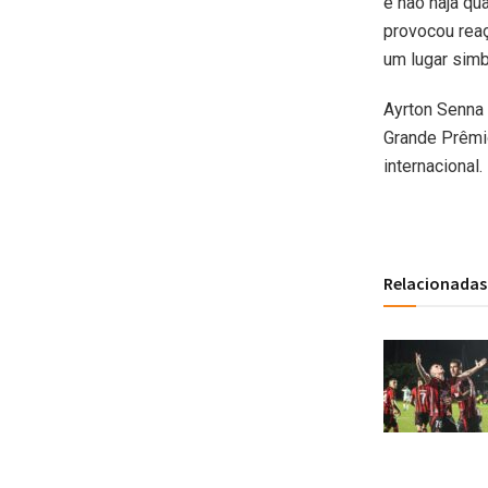
e não haja qu
provocou reaç
um lugar simbó
Ayrton Senna
Grande Prêmio
internacional.
Relacionadas