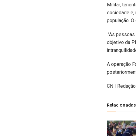
Militar, tene
sociedade e, 
população. O 
.”As pessoas 
objetivo da P
intranquilida
A operação For
posteriorment
CN | Redação
Relacionadas