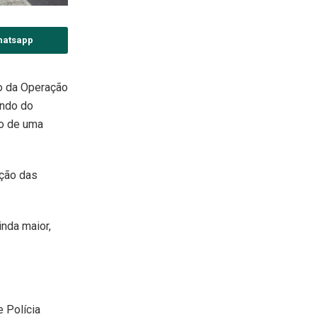
hatsapp
ão da Operação
ando do
io de uma
ação das
inda maior,
.
e Polícia