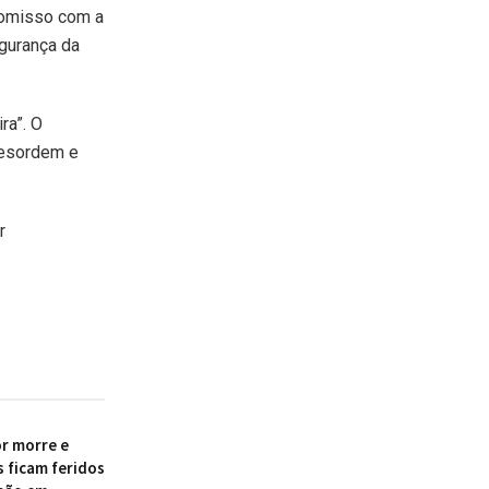
promisso com a
egurança da
ra”. O
desordem e
r
r morre e
s ficam feridos