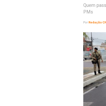
Quem passa
PMs
Por
Redação C