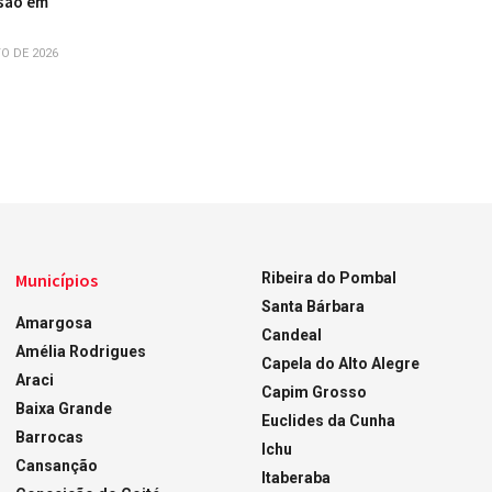
são em
O DE 2026
Municípios
Ribeira do Pombal
Santa Bárbara
Amargosa
Candeal
Amélia Rodrigues
Capela do Alto Alegre
Araci
Capim Grosso
Baixa Grande
Euclides da Cunha
Barrocas
Ichu
Cansanção
Itaberaba