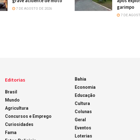
grave acidente de moto
após explo
garimpo
7 DE AGOSTO DE 2026
7 DE AGOST
Editorias
Bahia
Economia
Brasil
Educação
Mundo
Cultura
Agricultura
Colunas
Concursos e Emprego
Geral
Curiosidades
Eventos
Fama
Loterias