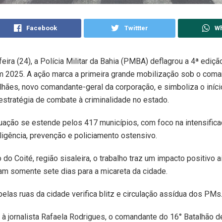
Facebook
Twittter
W
feira (24), a Polícia Militar da Bahia (PMBA) deflagrou a 4ª ediç
em 2025. A ação marca a primeira grande mobilização sob o com
hães, novo comandante-geral da corporação, e simboliza o iníc
estratégia de combate à criminalidade no estado.
tuação se estende pelos 417 municípios, com foco na intensific
ligência, prevenção e policiamento ostensivo.
do Coité, região sisaleira, o trabalho traz um impacto positivo a
tam somente sete dias para a micareta da cidade.
las ruas da cidade verifica blitz e circulação assídua dos PMs
 à jornalista Rafaela Rodrigues, o comandante do 16° Batalhão d