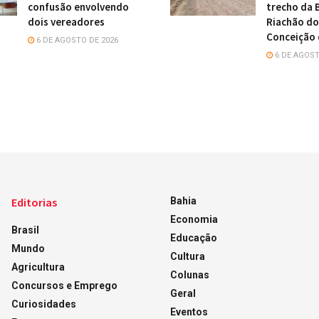
confusão envolvendo
trecho da 
dois vereadores
Riachão do
Conceição 
6 DE AGOSTO DE 2026
6 DE AGOST
Editorias
Bahia
Economia
Brasil
Educação
Mundo
Cultura
Agricultura
Colunas
Concursos e Emprego
Geral
Curiosidades
Eventos