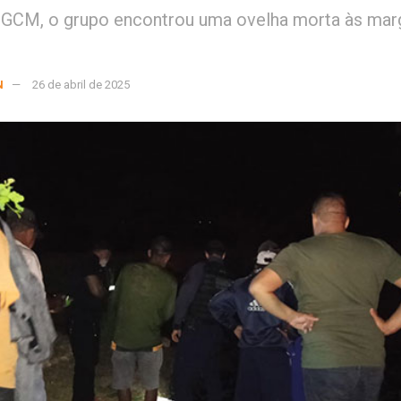
 GCM, o grupo encontrou uma ovelha morta às mar
N
26 de abril de 2025