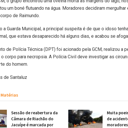
M, o grupo encontrou uma ovelha morta às margens do lago, no
stou um boné flutuando na água. Moradores decidiram mergulhar
 corpo de Raimundo.
 a Guarda Municipal, a principal suspeita é de que o idoso tenh
imal, que estava desaparecido há alguns dias, e acabou se afog
o de Polícia Técnica (DPT) foi acionado pela GCM, realizou a pe
o corpo para necropsia. A Polícia Civil deve investigar as circu
rte do homem.
as de Santaluz
Matérias
Sessão de reabertura da
Muita poei
Câmara de Riachão do
de acident
Jacuípe é marcada por
moradores 