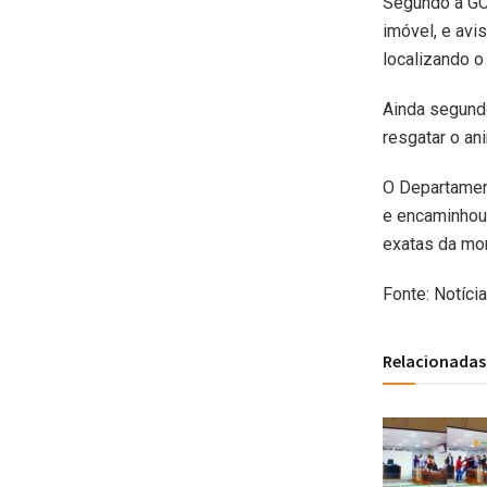
Segundo a GC
imóvel, e avi
localizando o
Ainda segundo
resgatar o an
O Departament
e encaminhou 
exatas da mo
Fonte: Notíci
Relacionadas