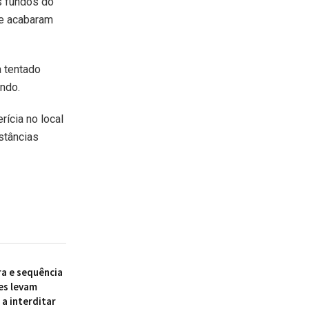
s fundos do
 e acabaram
a tentado
ando.
rícia no local
nstâncias
ra e sequência
es levam
a interditar