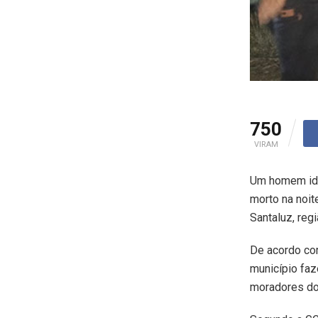
750
VIRAM
Um homem iden
morto na noit
Santaluz, regi
De acordo com
município faz
moradores do 