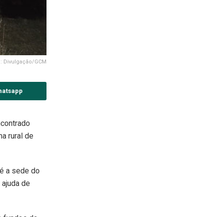
o: Divulgação/GCM
hatsapp
ncontrado
a rural de
té a sede do
 ajuda de