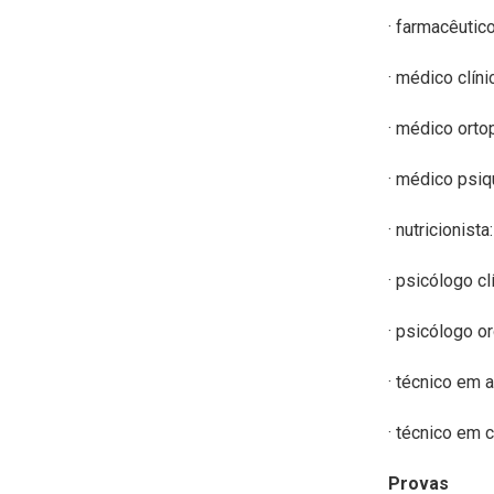
· farmacêutico
· médico clíni
· médico ortop
· médico psiqu
· nutricionista:
· psicólogo clí
· psicólogo or
· técnico em 
· técnico em 
Provas