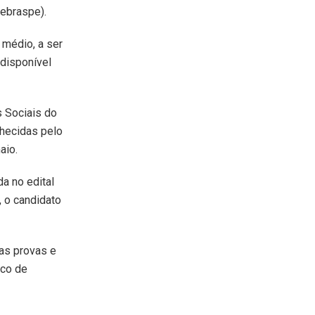
ebraspe).
 médio, a ser
 disponível
s Sociais do
hecidas pelo
aio.
a no edital
 o candidato
das provas e
ico de