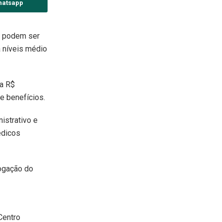
hatsapp
 e podem ser
a níveis médio
 a R$
 e benefícios.
istrativo e
édicos
logação do
Centro