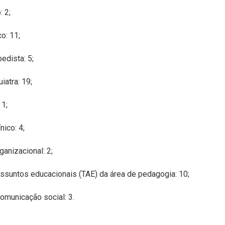
: 2;
co: 11;
edista: 5;
iatra: 19;
 1;
nico: 4;
ganizacional: 2;
assuntos educacionais (TAE) da área de pedagogia: 10;
comunicação social: 3.