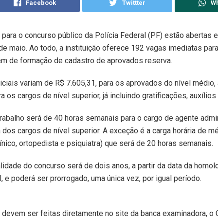
Facebook
Twittter
W
 para o concurso público da Polícia Federal (PF) estão abertas
 de maio. Ao todo, a instituição oferece 192 vagas imediatas par
lém de formação de cadastro de aprovados reserva.
niciais variam de R$ 7.605,31, para os aprovados do nível médio,
a os cargos de nível superior, já incluindo gratificações, auxílios
trabalho será de 40 horas semanais para o cargo de agente admin
a dos cargos de nível superior. A exceção é a carga horária de m
ínico, ortopedista e psiquiatra) que será de 20 horas semanais.
lidade do concurso será de dois anos, a partir da data da homo
l, e poderá ser prorrogado, uma única vez, por igual período.
 devem ser feitas diretamente no site da banca examinadora, o 