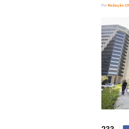
Por
Redação C
233