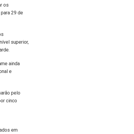
ar os
 para 29 de
os
nível superior,
arde.
tame ainda
onal e
sarão pelo
or cinco
tados em