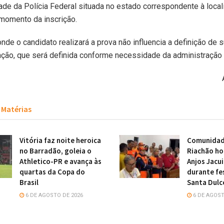
ade da Polícia Federal situada no estado correspondente à loca
momento da inscrição.
onde o candidato realizará a prova não influencia a definição de 
ção, que será definida conforme necessidade da administração 
Matérias
Vitória faz noite heroica
Comunidade
no Barradão, goleia o
Riachão h
Athletico-PR e avança às
Anjos Jacu
quartas da Copa do
durante fe
Brasil
Santa Dulc
6 DE AGOSTO DE 2026
6 DE AGOST