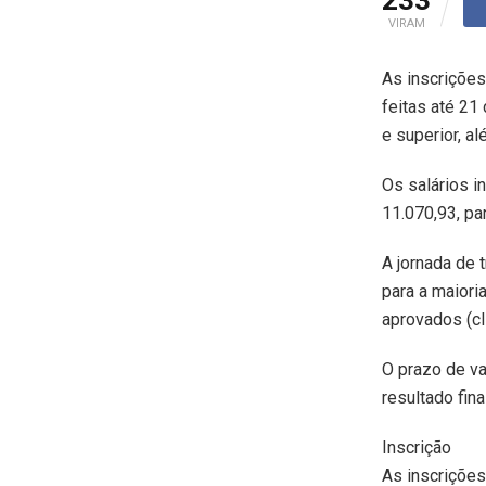
VIRAM
As inscrições
feitas até 21
e superior, a
Os salários i
11.070,93, par
A jornada de 
para a maiori
aprovados (cl
O prazo de va
resultado fina
Inscrição
As inscrições