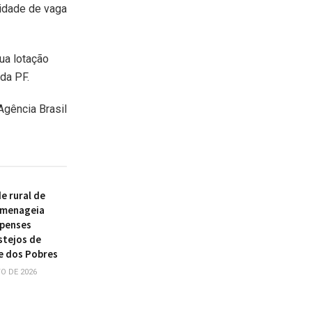
lidade de vaga
sua lotação
da PF.
Agência Brasil
 rural de
omenageia
ipenses
stejos de
e dos Pobres
O DE 2026