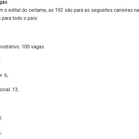
gas
 o edital do certame, as 192 são para as seguintes carreiras na
 para todo o país:
nistrativo: 100 vagas
:
r: 6;
ocial: 13;
3;
;