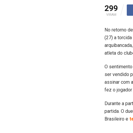
299
VIRAM
No retorno de
(27) a torcida
arquibancada,
atleta do club
O sentimento 
ser vendido p
assinar com a
fez o jogador
Durante a par
partida. O du
Brasileiro e
t