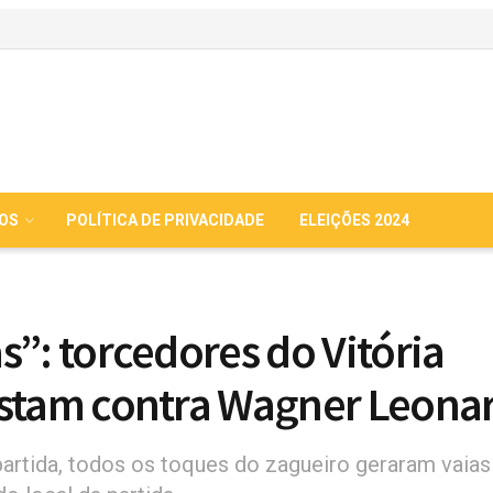
IOS
POLÍTICA DE PRIVACIDADE
ELEIÇÕES 2024
s”: torcedores do Vitória
stam contra Wagner Leona
partida, todos os toques do zagueiro geraram vaias