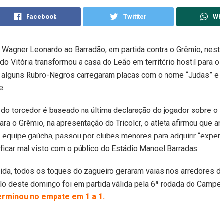
Facebook
Twittter
W
 Wagner Leonardo ao Barradão, em partida contra o Grêmio, nes
 do Vitória transformou a casa do Leão em território hostil para 
 alguns Rubro-Negros carregaram placas com o nome “Judas” e 
e.
do torcedor é baseado na última declaração do jogador sobre o 
ara o Grêmio, na apresentação do Tricolor, o atleta afirmou que 
 equipe gaúcha, passou por clubes menores para adquirir “experi
 ficar mal visto com o público do Estádio Manoel Barradas.
tida, todos os toques do zagueiro geraram vaias nos arredores d
elo deste domingo foi em partida válida pela 6ª rodada do Camp
erminou no empate em 1 a 1.