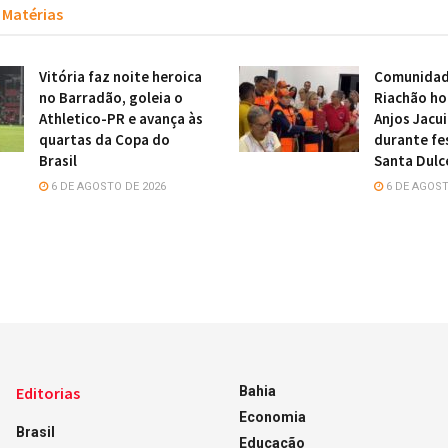
Matérias
Vitória faz noite heroica
Comunidade
no Barradão, goleia o
Riachão h
Athletico-PR e avança às
Anjos Jacu
quartas da Copa do
durante fe
Brasil
Santa Dulc
6 DE AGOSTO DE 2026
6 DE AGOST
Editorias
Bahia
Economia
Brasil
Educação