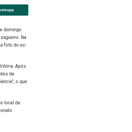
hatsapp
te domingo
o zagueiro. Na
a foto do ex-
Vitória. Após
antes de
ência”, o que
o local da
eonato