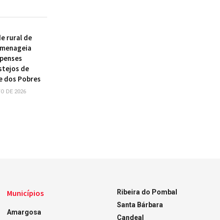
 rural de
omenageia
ipenses
stejos de
e dos Pobres
O DE 2026
Municípios
Ribeira do Pombal
Santa Bárbara
Amargosa
Candeal