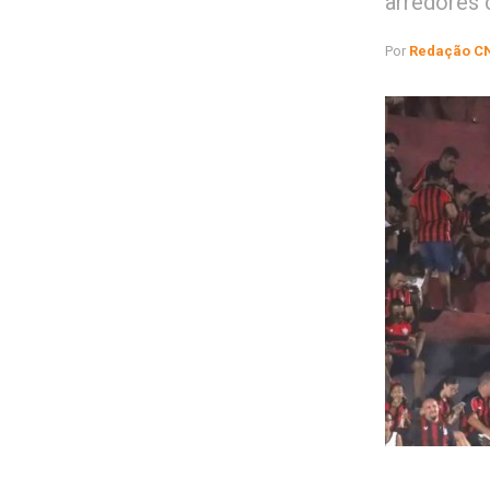
arredores 
Por
Redação C