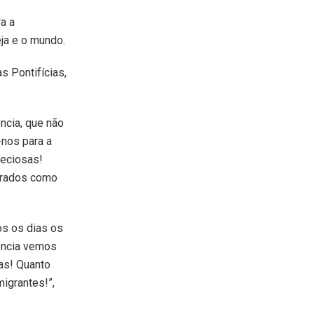
a a
ja e o mundo.
s Pontifícias,
ncia, que não
-nos para a
reciosas!
derados como
os os dias os
lência vemos
ças! Quanto
igrantes!”,