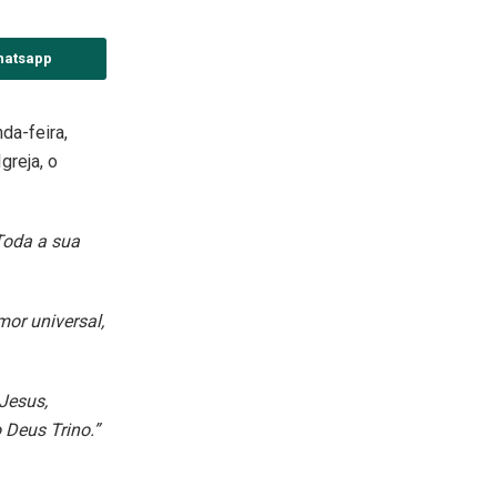
hatsapp
da-feira,
greja, o
Toda a sua
mor universal,
Jesus,
 Deus Trino.”