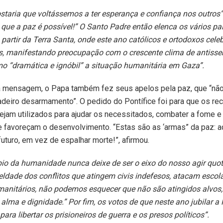
ostaria que voltássemos a ter esperança e confiança nos outros” 
que a paz é possível!” O Santo Padre então elenca os vários paí
a partir da Terra Santa, onde este ano católicos e ortodoxos cel
s, manifestando preocupação com o crescente clima de antisse
o “dramática e ignóbil” a situação humanitária em Gaza”.
a mensagem, o Papa também fez seus apelos pela paz, que “não
deiro desarmamento”. O pedido do Pontífice foi para que os re
ejam utilizados para ajudar os necessitados, combater a fome 
ue favoreçam o desenvolvimento. “Estas são as ‘armas” da paz: 
uturo, em vez de espalhar morte!”, afirmou.
pio da humanidade nunca deixe de ser o eixo do nosso agir quot
eldade dos conflitos que atingem civis indefesos, atacam escola
manitários, não podemos esquecer que não são atingidos alvos
lma e dignidade.” Por fim, os votos de que neste ano jubilar a
ara libertar os prisioneiros de guerra e os presos políticos”.