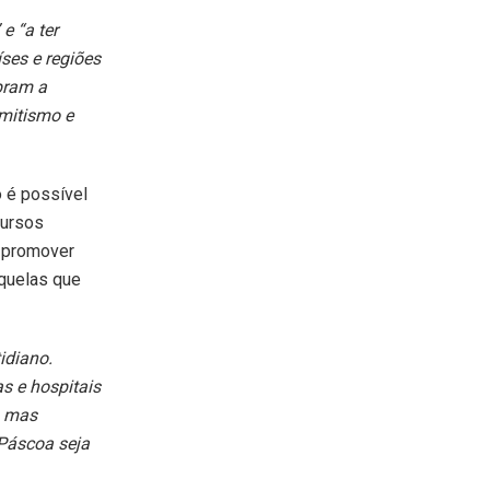
e “a ter
ses e regiões
ebram a
mitismo e
 é possível
cursos
e promover
aquelas que
idiano.
s e hospitais
, mas
 Páscoa seja