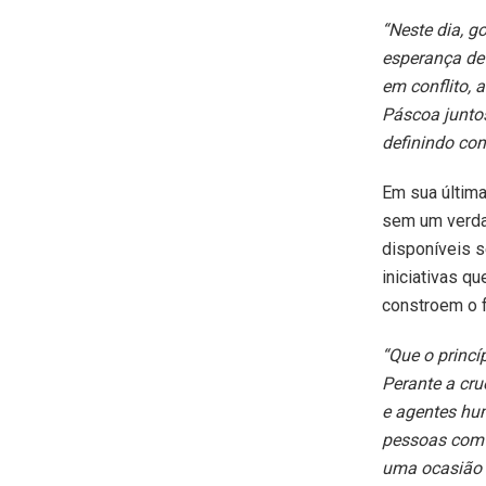
“Neste dia, g
esperança de 
em conflito, 
Páscoa junto
definindo com
Em sua últim
sem um verda
disponíveis s
iniciativas q
constroem o f
“Que o princí
Perante a cru
e agentes hu
pessoas com a
uma ocasião p