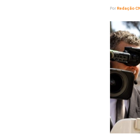
Por
Redação C