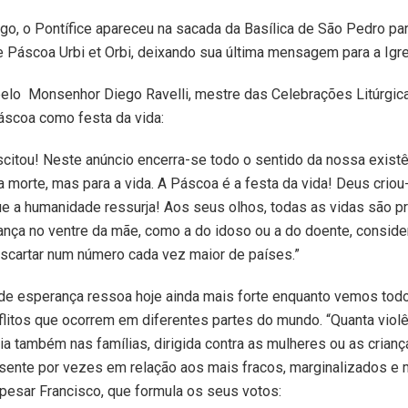
o, o Pontífice apareceu na sacada da Basílica de São Pedro par
Páscoa Urbi et Orbi, deixando sua última mensagem para a Igre
 pelo Monsenhor Diego Ravelli, mestre das Celebrações Litúrgica
áscoa como festa da vida:
scitou! Neste anúncio encerra-se todo o sentido da nossa existê
a a morte, mas para a vida. A Páscoa é a festa da vida! Deus criou
ue a humanidade ressurja! Aos seus olhos, todas as vidas são p
iança no ventre da mãe, como a do idoso ou a do doente, consi
scartar num número cada vez maior de países.”
de esperança ressoa hoje ainda mais forte enquanto vemos tod
litos que ocorrem em diferentes partes do mundo. “Quanta vio
a também nas famílias, dirigida contra as mulheres ou as crian
ente por vezes em relação aos mais fracos, marginalizados e m
esar Francisco, que formula os seus votos: