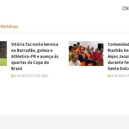
CN
Matérias
Vitória faz noite heroica
Comunidade
no Barradão, goleia o
Riachão h
Athletico-PR e avança às
Anjos Jacu
quartas da Copa do
durante fe
Brasil
Santa Dulc
6 DE AGOSTO DE 2026
6 DE AGOST