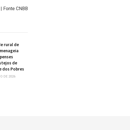
 | Fonte CNBB
 rural de
omenageia
ipenses
stejos de
e dos Pobres
O DE 2026