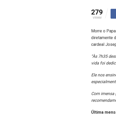
279
VIRAM
Morre o Papa 
diretamente d
cardeal Josep
“Às 7h35 dest
vida foi dedi
Ele nos ensin
especialment
Com imensa g
recomendamos
Última men