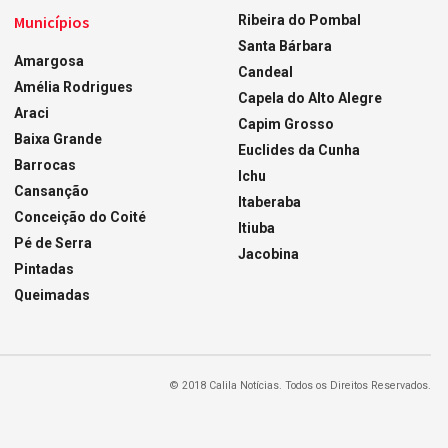
Municípios
Ribeira do Pombal
Santa Bárbara
Amargosa
Candeal
Amélia Rodrigues
Capela do Alto Alegre
Araci
Capim Grosso
Baixa Grande
Euclides da Cunha
Barrocas
Ichu
Cansanção
Itaberaba
Conceição do Coité
Itiuba
Pé de Serra
Jacobina
Pintadas
Queimadas
© 2018 Calila Notícias. Todos os Direitos Reservados.