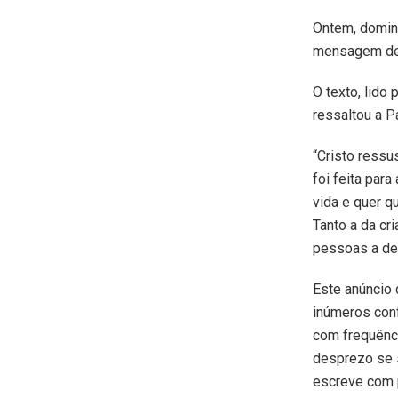
Ontem, doming
mensagem de 
O texto, lido
ressaltou a P
“Cristo ressu
foi feita par
vida e quer q
Tanto a da cr
pessoas a de
Este anúncio 
inúmeros conf
com frequênci
desprezo se s
escreve com p