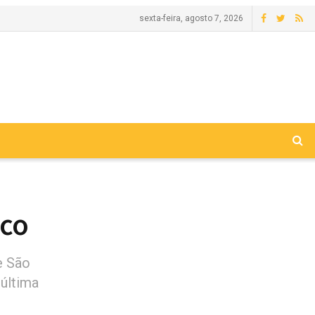
sexta-feira, agosto 7, 2026
sco
e São
última