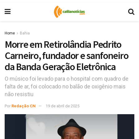
Home
Bahia
Morre em Retirolândia Pedrito
Carneiro, fundador e sanfoneiro
da Banda Geração Eletrônica
O músico foi levado para o hospital com quadro de
falta de ar, foi colocado no balão de oxigênio mais
não resistiu
Por
Redação CN
19 de abril de 2025