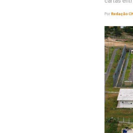
cartas ent
Por
Redação C