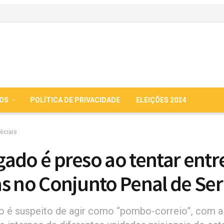
IOS
POLÍTICA DE PRIVACIDADE
ELEIÇÕES 2024
liciais
ado é preso ao tentar entr
s no Conjunto Penal de Ser
 é suspeito de agir como “pombo-correio”, com a