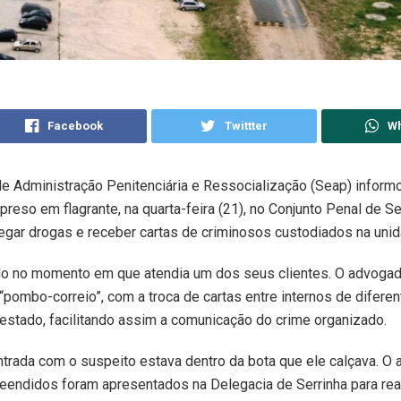
Facebook
Twittter
W
de Administração Penitenciária e Ressocialização (Seap) infor
preso em flagrante, na quarta-feira (21), no Conjunto Penal de Se
regar drogas e receber cartas de criminosos custodiados na unid
ado no momento em que atendia um dos seus clientes. O advoga
“pombo-correio”, com a troca de cartas entre internos de difere
 estado, facilitando assim a comunicação do crime organizado.
trada com o suspeito estava dentro da bota que ele calçava. O
preendidos foram apresentados na Delegacia de Serrinha para re