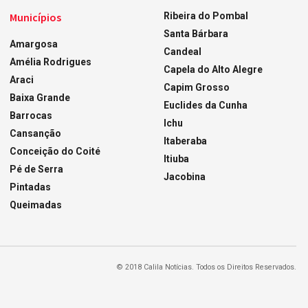
Municípios
Ribeira do Pombal
Santa Bárbara
Amargosa
Candeal
Amélia Rodrigues
Capela do Alto Alegre
Araci
Capim Grosso
Baixa Grande
Euclides da Cunha
Barrocas
Ichu
Cansanção
Itaberaba
Conceição do Coité
Itiuba
Pé de Serra
Jacobina
Pintadas
Queimadas
© 2018 Calila Notícias. Todos os Direitos Reservados.