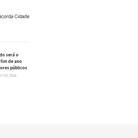
 Acorda Cidade
do será o
 fim de ano
dores públicos
O DE 2026