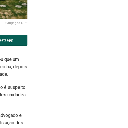
Divulgação DPE
hatsapp
mou que um
rrinha, depois
ade.
do é suspeito
ntes unidades
 advogado e
alização dos