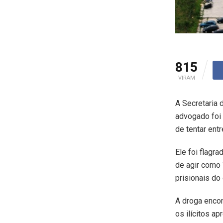
815
VIRAM
A Secretaria 
advogado foi 
de tentar ent
Ele foi flagr
de agir como 
prisionais do
A droga encon
os ilícitos a