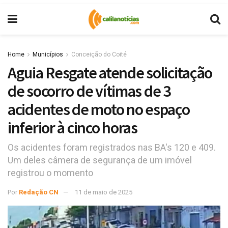
Home
Municípios
Conceição do Coité
Aguia Resgate atende solicitação
de socorro de vítimas de 3
acidentes de moto no espaço
inferior à cinco horas
Os acidentes foram registrados nas BA's 120 e 409.
Um deles câmera de segurança de um imóvel
registrou o momento
Por
Redação CN
11 de maio de 2025