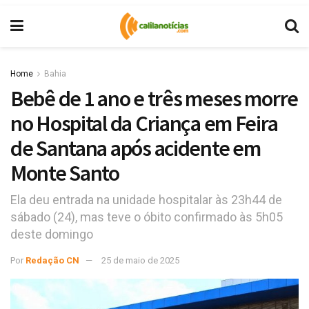
Home
Bahia
Bebê de 1 ano e três meses morre
no Hospital da Criança em Feira
de Santana após acidente em
Monte Santo
Ela deu entrada na unidade hospitalar às 23h44 de
sábado (24), mas teve o óbito confirmado às 5h05
deste domingo
Por
Redação CN
25 de maio de 2025