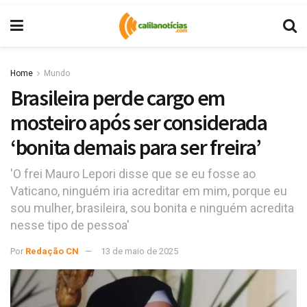
Home
Mundo
Brasileira perde cargo em
mosteiro após ser considerada
‘bonita demais para ser freira’
'O frei Mauro Lepori disse que se eu fosse ao
Vaticano, ninguém iria acreditar em mim, porque eu
sou mulher, brasileira, sou bonita e ninguém acredita
nesse tipo de pessoa'
Por
Redação CN
13 de maio de 2025