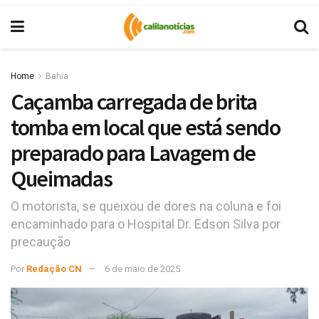
Home
Bahia
Caçamba carregada de brita
tomba em local que está sendo
preparado para Lavagem de
Queimadas
O motorista, se queixou de dores na coluna e foi
encaminhado para o Hospital Dr. Edson Silva por
precaução
Por
Redação CN
6 de maio de 2025