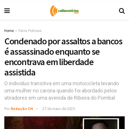
Home
Fatos Policiais
Condenado por assaltos a bancos
é assassinado enquanto se
encontrava em liberdade
assistida
O individuo transitiva em uma motocicleta levando
uma mulher no carona quando foi abordado pelos
atiradores em uma avenida de Ribeira do Pombal
Por
Redação CN
27 de maio de 2025