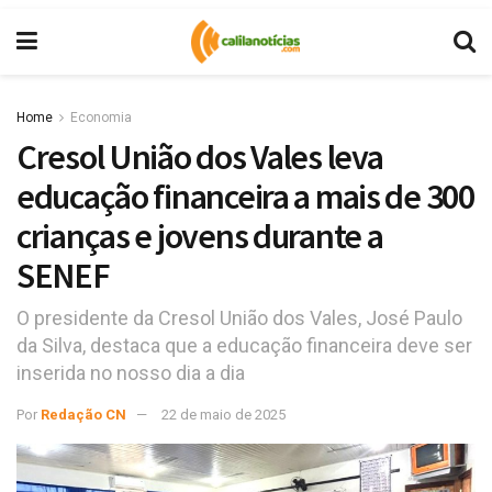
Home
Economia
Cresol União dos Vales leva
educação financeira a mais de 300
crianças e jovens durante a
SENEF
O presidente da Cresol União dos Vales, José Paulo
da Silva, destaca que a educação financeira deve ser
inserida no nosso dia a dia
Por
Redação CN
22 de maio de 2025