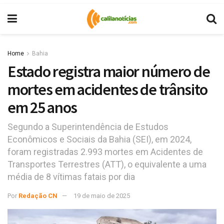
Home
Bahia
Estado registra maior número de
mortes em acidentes de trânsito
em 25 anos
Segundo a Superintendência de Estudos
Econômicos e Sociais da Bahia (SEI), em 2024,
foram registradas 2.993 mortes em Acidentes de
Transportes Terrestres (ATT), o equivalente a uma
média de 8 vítimas fatais por dia
Por
Redação CN
19 de maio de 2025