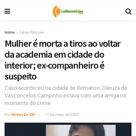
Home
Fatos Policiais
Mulher é morta a tiros ao voltar
da academia em cidade do
interior; ex-companheiro é
suspeito
Caso aconteceu na cidade de Remanso. Dileuza de
Vasconcelos Campinho estava com uma amiga no
momento do crime
Por
Redação CN
17 de maio de 2025