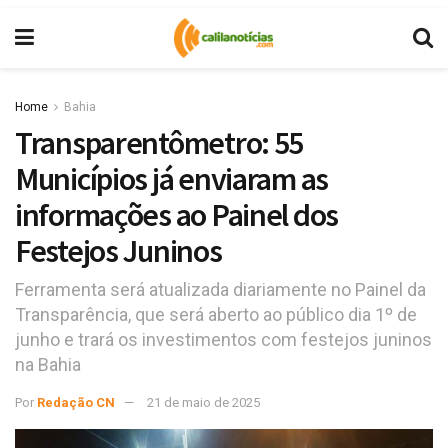
Home
Bahia
Transparentômetro: 55
Municípios já enviaram as
informações ao Painel dos
Festejos Juninos
Ferramenta será atualizada diariamente no Painel da
Transparência, que será aberto ao público dia 1º de
junho e trará os investimentos com festejos juninos
na Bahia
Por
Redação CN
21 de maio de 2025