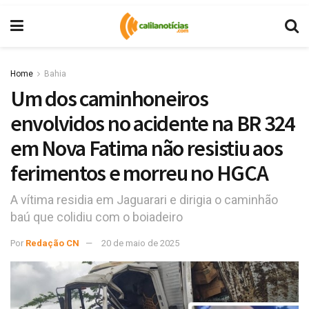
Home
Bahia
Um dos caminhoneiros
envolvidos no acidente na BR 324
em Nova Fatima não resistiu aos
ferimentos e morreu no HGCA
A vítima residia em Jaguarari e dirigia o caminhão
baú que colidiu com o boiadeiro
Por
Redação CN
20 de maio de 2025