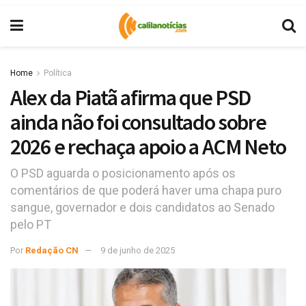
Home
Política
Alex da Piatã afirma que PSD
ainda não foi consultado sobre
2026 e rechaça apoio a ACM Neto
O PSD aguarda o posicionamento após os
comentários de que poderá haver uma chapa puro
sangue, governador e dois candidatos ao Senado
pelo PT
Por
Redação CN
9 de junho de 2025