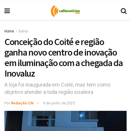
Home
Bahia
Conceição do Coité e região
ganha novo centro de inovação
em iluminação com a chegada da
Inovaluz
A loja foi inaugurada em Coité, mas tem como
objetivo atender a toda região sisaleira
Por
Redação CN
9 de junho de 2025