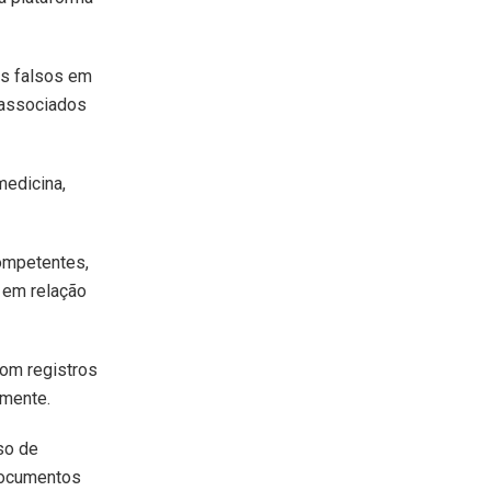
as falsos em
s associados
medicina,
ompetentes,
 em relação
om registros
lmente.
so de
 documentos