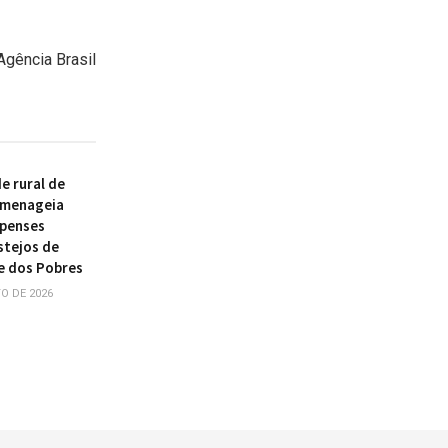
Agência Brasil
 rural de
omenageia
ipenses
stejos de
e dos Pobres
O DE 2026