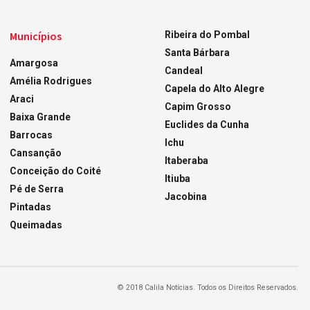
Municípios
Ribeira do Pombal
Santa Bárbara
Amargosa
Candeal
Amélia Rodrigues
Capela do Alto Alegre
Araci
Capim Grosso
Baixa Grande
Euclides da Cunha
Barrocas
Ichu
Cansanção
Itaberaba
Conceição do Coité
Itiuba
Pé de Serra
Jacobina
Pintadas
Queimadas
© 2018 Calila Notícias. Todos os Direitos Reservados.