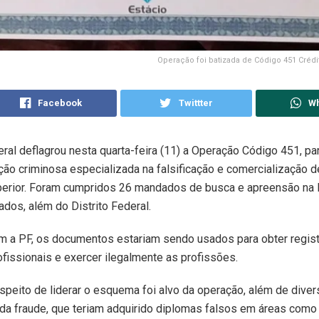
Operação foi batizada de Código 451 Crédi
Facebook
Twittter
W
eral deflagrou nesta quarta-feira (11) a Operação Código 451, par
ão criminosa especializada na falsificação e comercialização 
perior. Foram cumpridos 26 mandados de busca e apreensão na 
ados, além do Distrito Federal.
m a PF, os documentos estariam sendo usados para obter regis
fissionais e exercer ilegalmente as profissões.
uspeito de liderar o esquema foi alvo da operação, além de dive
 da fraude, que teriam adquirido diplomas falsos em áreas como