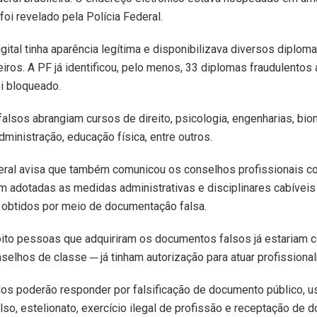
foi revelado pela Polícia Federal.
gital tinha aparência legítima e disponibilizava diversos diplom
iros. A PF já identificou, pelo menos, 33 diplomas fraudulento
oi bloqueado.
alsos abrangiam cursos de direito, psicologia, engenharias, bio
administração, educação física, entre outros.
deral avisa que também comunicou os conselhos profissionais c
m adotadas as medidas administrativas e disciplinares cabíveis
 obtidos por meio de documentação falsa.
ito pessoas que adquiriram os documentos falsos já estariam c
selhos de classe ─ já tinham autorização para atuar profissiona
os poderão responder por falsificação de documento público, u
so, estelionato, exercício ilegal de profissão e receptação de