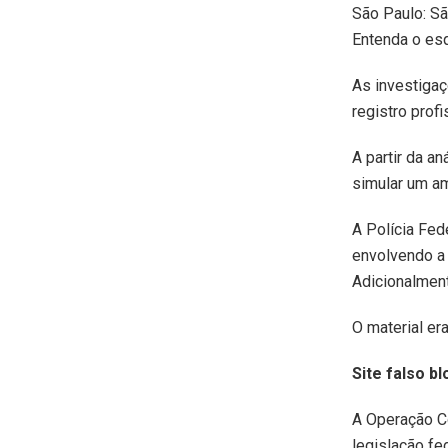
São Paulo: Sã
Entenda o e
As investigaç
registro profi
A partir da a
simular um am
A Polícia Fed
envolvendo a 
Adicionalment
O material er
Site falso b
A Operação Có
legislação fe