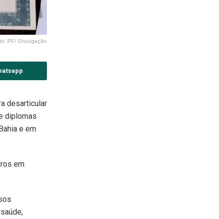
to: PF/ Divulgação
hatsapp
a desarticular
de diplomas
Bahia e em
tros em
rsos
 saúde,