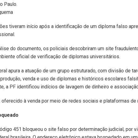
o Paulo.
squema
ões tiveram início após a identificação de um diploma falso apr
ssional.
nálise do documento, os policiais descobriram um site fraudulent
biente oficial de verificação de diplomas universitários.
eral apura a atuação de um grupo estruturado, com divisão de tar
produção, venda e uso de diplomas e históricos escolares falsi
e, a PF identificou indícios de lavagem de dinheiro e associaçã
a oferecido à venda por meio de redes sociais e plataformas d
loqueado
digo 451 bloqueou o site falso por determinação judicial, por vi
deral brasileira. O endereço eletrônico estava hospedado em um