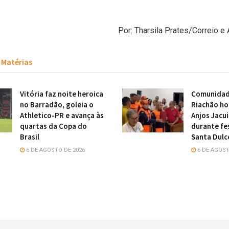
Por: Tharsila Prates/Correio e 
Matérias
Vitória faz noite heroica
Comunidade
no Barradão, goleia o
Riachão h
Athletico-PR e avança às
Anjos Jacu
quartas da Copa do
durante fe
Brasil
Santa Dulc
6 DE AGOSTO DE 2026
6 DE AGOST