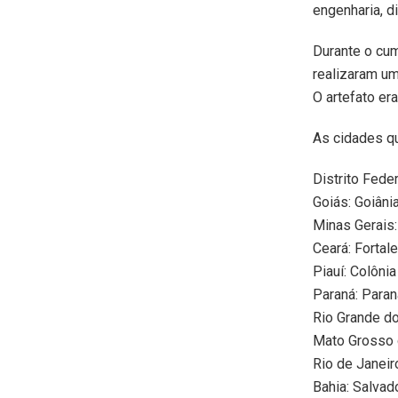
engenharia, di
Durante o cu
realizaram um
O artefato er
As cidades q
Distrito Fede
Goiás: Goiânia
Minas Gerais:
Ceará: Fortale
Piauí: Colônia
Paraná: Paran
Rio Grande do
Mato Grosso d
Rio de Janeir
Bahia: Salvado