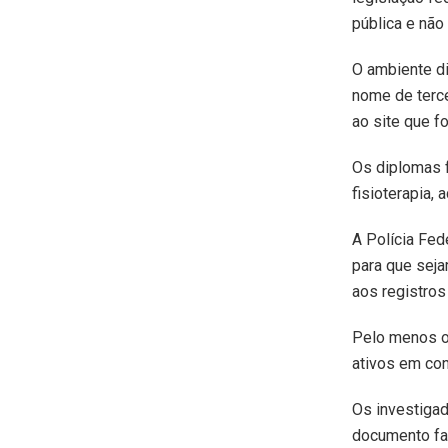
pública e não 
O ambiente di
nome de terce
ao site que f
Os diplomas f
fisioterapia, 
A Polícia Fe
para que seja
aos registros
Pelo menos o
ativos em con
Os investigad
documento fal