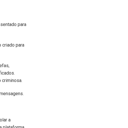
esentado para
o criado para
efas,
ficados.
o criminosa.
e mensagens.
olar a
a plataforma