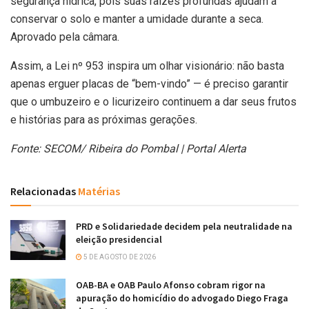
segurança hídrica, pois suas raízes profundas ajudam a
conservar o solo e manter a umidade durante a seca.
Aprovado pela câmara.
Assim, a Lei nº 953 inspira um olhar visionário: não basta
apenas erguer placas de “bem-vindo” — é preciso garantir
que o umbuzeiro e o licurizeiro continuem a dar seus frutos
e histórias para as próximas gerações.
Fonte: SECOM/ Ribeira do Pombal | Portal Alerta
Relacionadas
Matérias
PRD e Solidariedade decidem pela neutralidade na
eleição presidencial
5 DE AGOSTO DE 2026
OAB-BA e OAB Paulo Afonso cobram rigor na
apuração do homicídio do advogado Diego Fraga