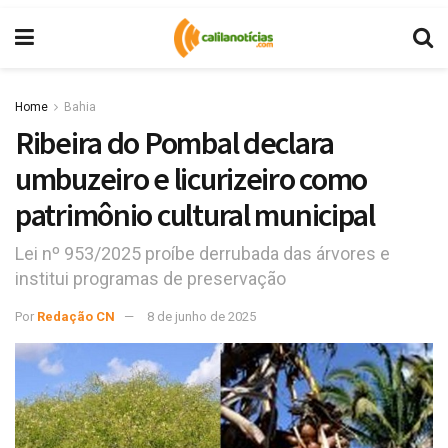
Home
Bahia
Ribeira do Pombal declara
umbuzeiro e licurizeiro como
patrimônio cultural municipal
Lei nº 953/2025 proíbe derrubada das árvores e
institui programas de preservação
Por
Redação CN
8 de junho de 2025