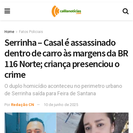
Home
Fatos Policiais
Serrinha – Casal é assassinado
dentro de carro às margens da BR
116 Norte; criança presenciou o
crime
O duplo homicídio aconteceu no perimetro urbano
de Serrinha saída para Feira de Santana
Por
Redação CN
10 de junho de 2025