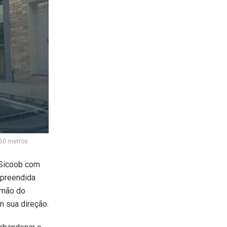
 50 metros
 Sicoob com
rpreendida
 mão do
m sua direção.