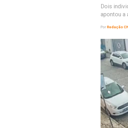
Dois indiv
apontou a 
Por
Redação C