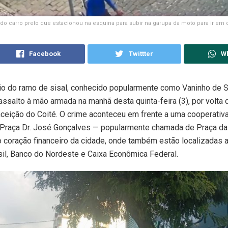
o carro preto que estacionou na esquina para subir na garupa da moto para ir em
Facebook
Twittter
W
o do ramo de sisal, conhecido popularmente como Vaninho de Sa
assalto à mão armada na manhã desta quinta-feira (3), por volta
ceição do Coité. O crime aconteceu em frente a uma cooperativa
 Praça Dr. José Gonçalves — popularmente chamada de Praça da
 coração financeiro da cidade, onde também estão localizadas 
il, Banco do Nordeste e Caixa Econômica Federal.