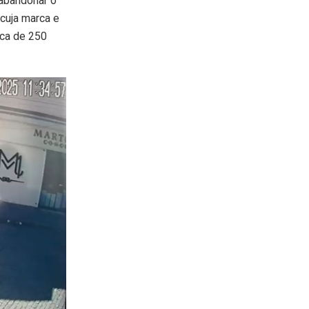
 abandonar o
 cuja marca e
rca de 250