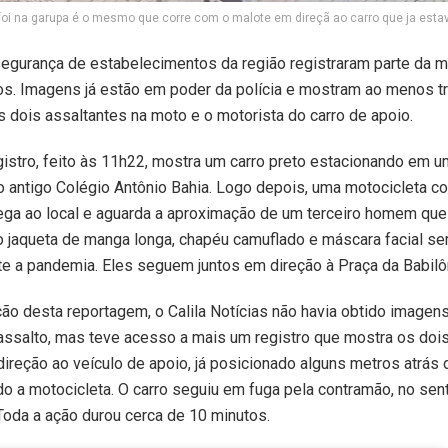
foi na garupa é o mesmo que corre com o malote em direçã ao carro que ja esta
egurança de estabelecimentos da região registraram parte da 
os. Imagens já estão em poder da polícia e mostram ao menos t
s dois assaltantes na moto e o motorista do carro de apoio.
gistro, feito às 11h22, mostra um carro preto estacionando em 
o antigo Colégio Antônio Bahia. Logo depois, uma motocicleta 
ega ao local e aguarda a aproximação de um terceiro homem qu
o jaqueta de manga longa, chapéu camuflado e máscara facial s
e a pandemia. Eles seguem juntos em direção à Praça da Babilô
ção desta reportagem, o Calila Notícias não havia obtido imagen
ssalto, mas teve acesso a mais um registro que mostra os dois
ireção ao veículo de apoio, já posicionado alguns metros atrás 
o a motocicleta. O carro seguiu em fuga pela contramão, no sen
oda a ação durou cerca de 10 minutos.