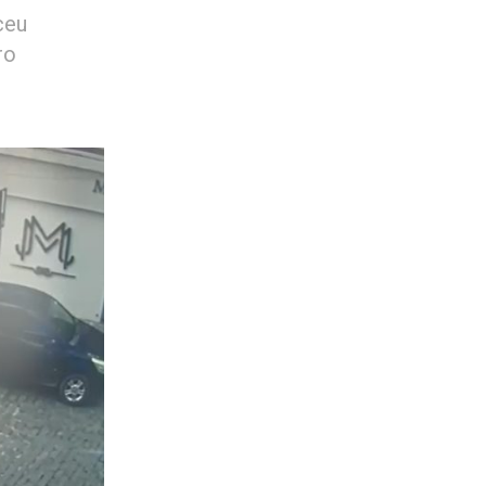
ceu
ro