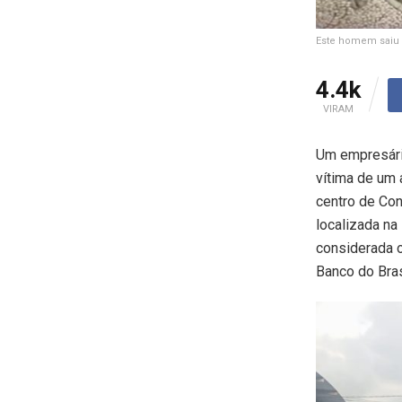
Este homem saiu d
4.4k
VIRAM
Um empresári
vítima de um 
centro de Con
localizada na
considerada o
Banco do Bras