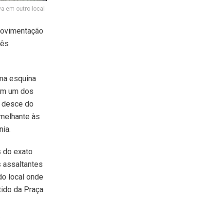
va em outro local
movimentação
rês
uma esquina
com um dos
e desce do
emelhante às
nia.
s do exato
 assaltantes
do local onde
tido da Praça