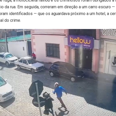
de fuga, a motocicleta falhou e os criminosos foram obrigados a
io da rua. Em seguida, correram em direção a um carro escuro —
ram identificados — que os aguardava próximo a um hotel, a ce
al do crime.