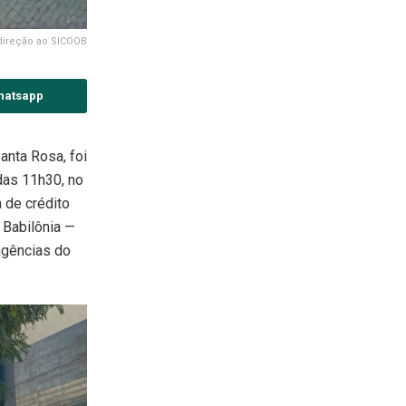
 direção ao SICOOB
hatsapp
nta Rosa, foi
 das 11h30, no
 de crédito
 Babilônia —
agências do