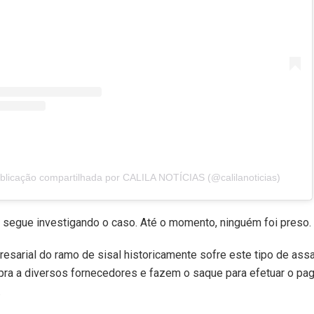
licação compartilhada por CALILA NOTÍCIAS (@calilanoticias)
il segue investigando o caso. Até o momento, ninguém foi preso.
esarial do ramo de sisal historicamente sofre este tipo de assal
mpra a diversos fornecedores e fazem o saque para efetuar o p
.