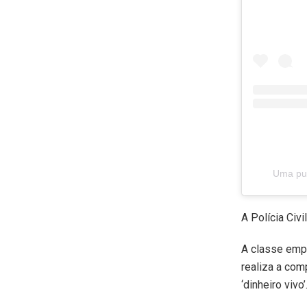
Uma pub
A Polícia Civ
A classe empr
realiza a co
‘dinheiro vivo’