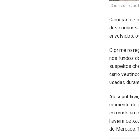
O individuo que 
Câmeras de s
dos criminos
envolvidos: o
O primeiro re
nos fundos d
suspeitos ch
carro vestind
usadas durant
Até a publica
momento do a
correndo em d
haviam deixad
do Mercado. T