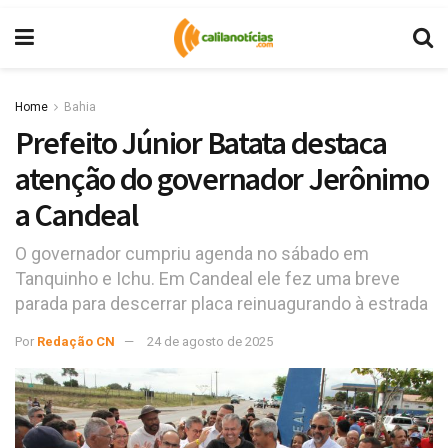
Home
Bahia
Prefeito Júnior Batata destaca
atenção do governador Jerônimo
a Candeal
O governador cumpriu agenda no sábado em
Tanquinho e Ichu. Em Candeal ele fez uma breve
parada para descerrar placa reinuagurando à estrada
Por
Redação CN
24 de agosto de 2025