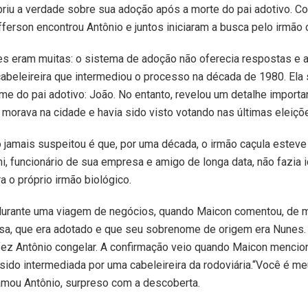
riu a verdade sobre sua adoção após a morte do pai adotivo. C
fferson encontrou Antônio e juntos iniciaram a busca pelo irmão 
es eram muitas: o sistema de adoção não oferecia respostas e a
abeleireira que intermediou o processo na década de 1980. Ela
e do pai adotivo: João. No entanto, revelou um detalhe importa
 morava na cidade e havia sido visto votando nas últimas eleiçõ
 jamais suspeitou é que, por uma década, o irmão caçula esteve
i, funcionário de sua empresa e amigo de longa data, não fazia 
a o próprio irmão biológico.
urante uma viagem de negócios, quando Maicon comentou, de 
sa, que era adotado e que seu sobrenome de origem era Nunes.
fez Antônio congelar. A confirmação veio quando Maicon mencio
sido intermediada por uma cabeleireira da rodoviária.“Você é me
amou Antônio, surpreso com a descoberta.