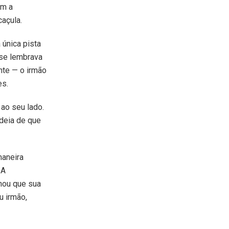
om a
caçula.
 única pista
 se lembrava
nte — o irmão
es.
 ao seu lado.
ideia de que
maneira
 A
nou que sua
u irmão,