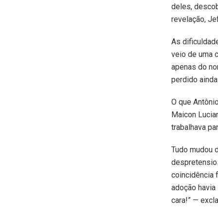
deles, descob
revelação, Je
As dificuldad
veio de uma c
apenas do nom
perdido ainda
O que Antônio
Maicon Lucian
trabalhava par
Tudo mudou d
despretensio
coincidência 
adoção havia 
cara!” — excl