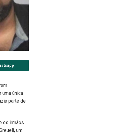
hatsapp
erem
m uma única
azia parte de
e os irmãos
Greueli, um