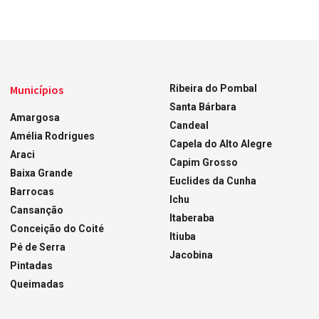
Municípios
Ribeira do Pombal
Santa Bárbara
Amargosa
Candeal
Amélia Rodrigues
Capela do Alto Alegre
Araci
Capim Grosso
Baixa Grande
Euclides da Cunha
Barrocas
Ichu
Cansanção
Itaberaba
Conceição do Coité
Itiuba
Pé de Serra
Jacobina
Pintadas
Queimadas