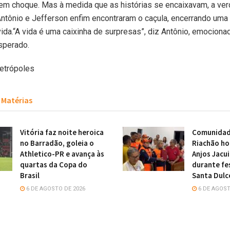
em choque. Mas à medida que as histórias se encaixavam, a ver
Antônio e Jefferson enfim encontraram o caçula, encerrando uma
vida.“A vida é uma caixinha de surpresas”, diz Antônio, emocion
sperado.
Metrópoles
Matérias
Vitória faz noite heroica
Comunidade
no Barradão, goleia o
Riachão h
Athletico-PR e avança às
Anjos Jacu
quartas da Copa do
durante fe
Brasil
Santa Dulc
6 DE AGOSTO DE 2026
6 DE AGOST