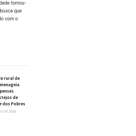
dade tornou-
 busca que
ado com o
 rural de
omenageia
ipenses
stejos de
e dos Pobres
O DE 2026