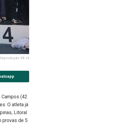
Reprodução VR 14
hatsapp
os Campos (42
s. O atleta já
inas, Litoral
m provas de 5