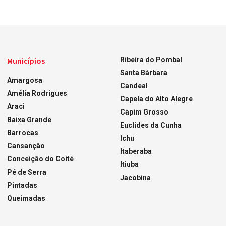
Municípios
Ribeira do Pombal
Santa Bárbara
Amargosa
Candeal
Amélia Rodrigues
Capela do Alto Alegre
Araci
Capim Grosso
Baixa Grande
Euclides da Cunha
Barrocas
Ichu
Cansanção
Itaberaba
Conceição do Coité
Itiuba
Pé de Serra
Jacobina
Pintadas
Queimadas