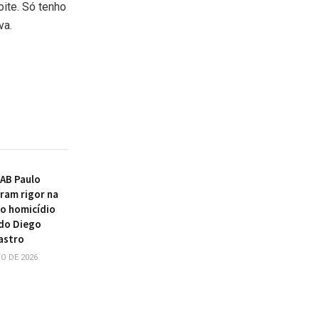
ite. Só tenho
va.
AB Paulo
ram rigor na
o homicídio
do Diego
astro
O DE 2026