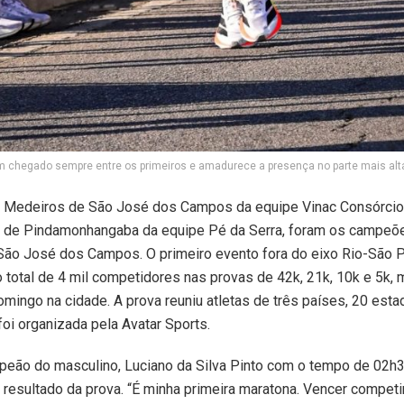
m chegado sempre entre os primeiros e amadurece a presença no parte mais alt
ra Medeiros de São José dos Campos da equipe Vinac Consórcio
to de Pindamonhangaba da equipe Pé da Serra, foram os campeõ
São José dos Campos. O primeiro evento fora do eixo Rio-São P
o total de 4 mil competidores nas provas de 42k, 21k, 10k e 5k
mingo na cidade. A prova reuniu atletas de três países, 20 est
foi organizada pela Avatar Sports.
peão do masculino, Luciano da Silva Pinto com o tempo de 02
resultado da prova. “É minha primeira maratona. Vencer compet