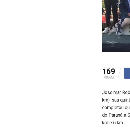
169
VIRAM
Joscimar Rod
km), sua quin
completou qua
do Paraná e 
km e 6 km.