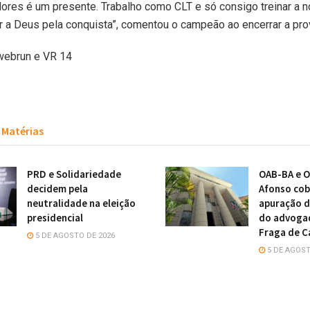
ores é um presente. Trabalho como CLT e só consigo treinar a no
 a Deus pela conquista”, comentou o campeão ao encerrar a pro
 webrun e VR 14
Matérias
PRD e Solidariedade
OAB-BA e O
decidem pela
Afonso cob
neutralidade na eleição
apuração d
presidencial
do advoga
Fraga de C
5 DE AGOSTO DE 2026
5 DE AGOST