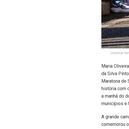
Jocimar te
Maria Olivei
da Silva Pin
Maratona de 
história com 
a manhã do do
municípios e 
A grande cam
comemorou o 