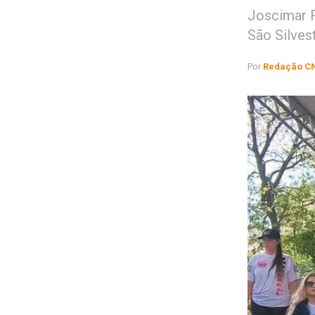
Joscimar R
São Silves
Por
Redação C