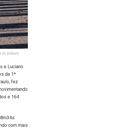
a do pódium
s e Luciano
es da 1ª
aulo, fez
, movimentando
ados e 164
h38m34s
indo com mais