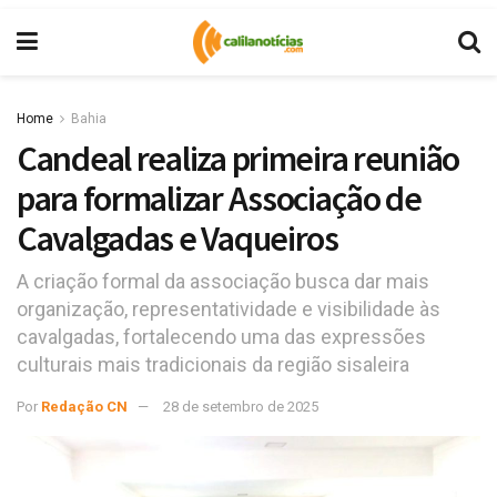
Home
Bahia
Candeal realiza primeira reunião
para formalizar Associação de
Cavalgadas e Vaqueiros
A criação formal da associação busca dar mais
organização, representatividade e visibilidade às
cavalgadas, fortalecendo uma das expressões
culturais mais tradicionais da região sisaleira
Por
Redação CN
28 de setembro de 2025