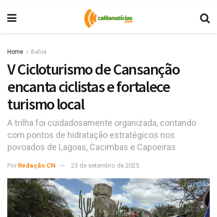
Home
Bahia
V Cicloturismo de Cansanção
encanta ciclistas e fortalece
turismo local
A trilha foi cuidadosamente organizada, contando
com pontos de hidratação estratégicos nos
povoados de Lagoas, Cacimbas e Capoeiras
Por
Redação CN
23 de setembro de 2025