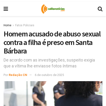
Home
Fatos Policiais
Homem acusado de abuso sexual
contra a filha é preso em Santa
Bárbara
De acordo com as investigações, suspeito exigia
que a vítima lhe enviasse fotos íntimas
Por
Redação CN
6 de outubro de 2025