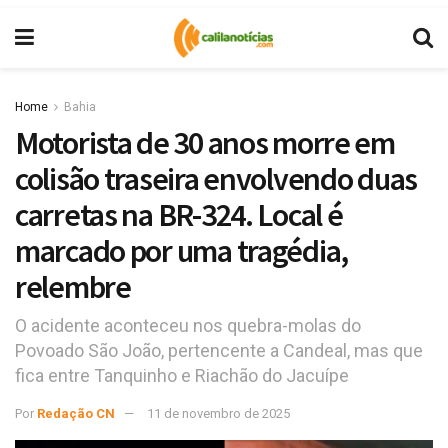
Home
Bahia
Motorista de 30 anos morre em
colisão traseira envolvendo duas
carretas na BR-324. Local é
marcado por uma tragédia,
relembre
O acidente aconteceu nos quebra-molas do
Povoado São João, pertencente a Candeal, mas que
fica entre Tanquinho e Riachão do Jacuípe
Por
Redação CN
11 de novembro de 2025