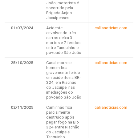
João; motorista é
socorrido pela
Brigada Anjos
Jacuipenses
01/07/2024
Acidente
calilanoticias.com
envolvendo três
carros deixa 3
mortos e 7 feridos
entre Tanquinho e
povoado São João
25/10/2025
Casal morre e
calilanoticias.com
homem fica
gravemente ferido
em acidente na BR-
324, em Riachão
do Jacuípe, nas
imediações do
povoado São João
02/11/2025
Caminhão fica
calilanoticias.com
parcialmente
destruído após
pegar fogo na BR-
324 entre Riachão
do Jacuípe e
Tanquinho,