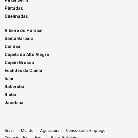
Pé de Serra
Pintadas
Queimadas
Ribeira do Pombal
Santa Bárbara
Candeal
Capela do Alto Alegre
Capim Grosso
Euclides da Cunha
Ichu
Itaberaba
Itiuba
Jacobina
Brasil
Mundo
Agricultura
Concursos e Emprego
Curiosidades
Fama
Fatos Policiais