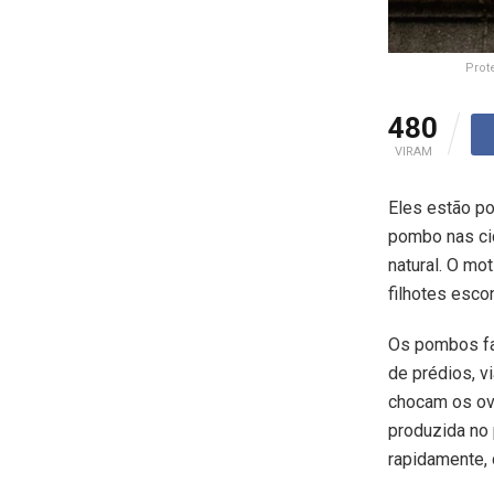
Prot
480
VIRAM
Eles estão po
pombo nas cid
natural. O m
filhotes esco
Os pombos fa
de prédios, v
chocam os ovo
produzida no 
rapidamente, 