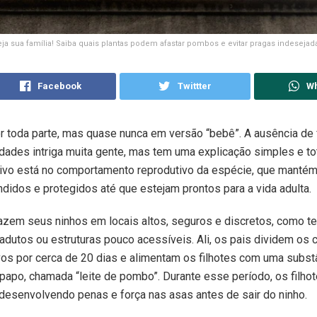
eja sua família! Saiba quais plantas podem afastar pombos e evitar pragas indesejada
Facebook
Twittter
W
r toda parte, mas quase nunca em versão “bebê”. A ausência de 
ades intriga muita gente, mas tem uma explicação simples e t
otivo está no comportamento reprodutivo da espécie, que manté
ndidos e protegidos até que estejam prontos para a vida adulta.
zem seus ninhos em locais altos, seguros e discretos, como te
iadutos ou estruturas pouco acessíveis. Ali, os pais dividem os 
s por cerca de 20 dias e alimentam os filhotes com uma substân
papo, chamada “leite de pombo”. Durante esse período, os filh
desenvolvendo penas e força nas asas antes de sair do ninho.