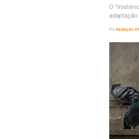
O “mistéri
adaptação 
Por
Redação C