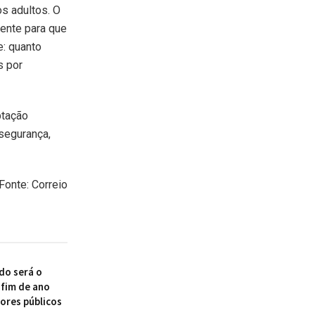
s adultos. O
iente para que
e: quanto
s por
ptação
segurança,
Fonte: Correio
do será o
 fim de ano
dores públicos