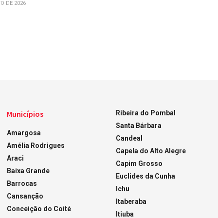
O DE 2026
Municípios
Ribeira do Pombal
Santa Bárbara
Amargosa
Candeal
Amélia Rodrigues
Capela do Alto Alegre
Araci
Capim Grosso
Baixa Grande
Euclides da Cunha
Barrocas
Ichu
Cansanção
Itaberaba
Conceição do Coité
Itiuba