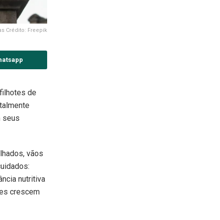
s Crédito: Freepik
hatsapp
filhotes de
otalmente
m seus
lhados, vãos
cuidados:
cia nutritiva
otes crescem