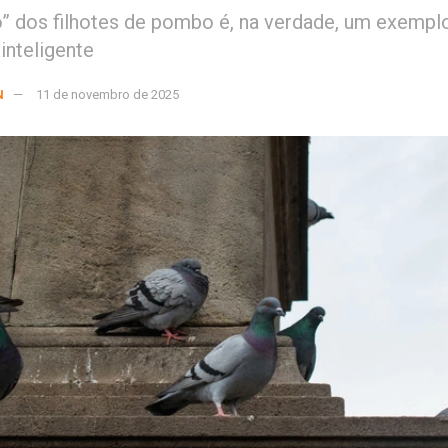
o” dos filhotes de pombo é, na verdade, um exempl
inteligente
N
11 de novembro de 2025