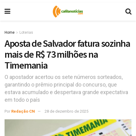
Home
Loterias
Aposta de Salvador fatura sozinha
mais de R$ 73 milhões na
Timemania
O apostador acertou os sete números sorteados,
garantindo o prêmio principal do concurso, que
estava acumulado e despertava grande expectativa
em todo o país
Por
Redação CN
28 de dezembro de 2025