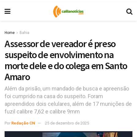
Home
Bahia
Assessor de vereador é preso
suspeito de envolvimento na
morte dele e do colega em Santo
Amaro
Além da prisão, um mandado de busca e apreensão
foi cumprido na casa do suspeito. Foram
apreendidos dois celulares, além de 17 munições de
fuzil calibre 7,62 e calibre 9mm
Por
Redação CN
25 de dezembro de 2025