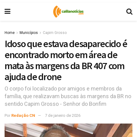
Home
Municípios
Capim Grosso
Idoso que estava desaparecido é
encontrado morto em área de
mata às margens da BR 407 com
ajuda de drone
O corpo foi localizado por amigos e membros da
família, que realizavam buscas às margens da BR no
sentido Capim Grosso - Senhor do Bonfim
Por
Redação CN
7 de janeiro de 2026