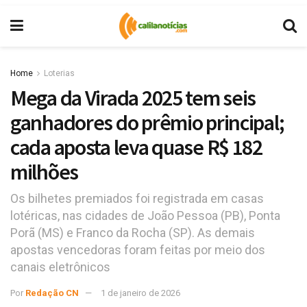
Home
Loterias
Mega da Virada 2025 tem seis
ganhadores do prêmio principal;
cada aposta leva quase R$ 182
milhões
Os bilhetes premiados foi registrada em casas
lotéricas, nas cidades de João Pessoa (PB), Ponta
Porã (MS) e Franco da Rocha (SP). As demais
apostas vencedoras foram feitas por meio dos
canais eletrônicos
Por
Redação CN
1 de janeiro de 2026