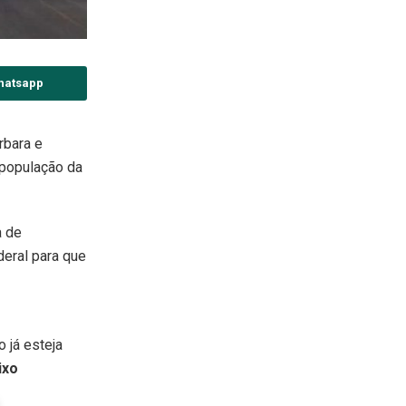
hatsapp
rbara e
 população da
a de
deral para que
 já esteja
ixo