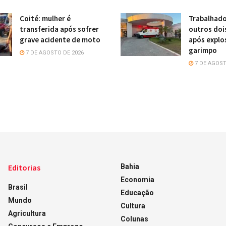
Coité: mulher é
Trabalhado
transferida após sofrer
outros doi
grave acidente de moto
após explo
garimpo
7 DE AGOSTO DE 2026
7 DE AGOST
Editorias
Bahia
Economia
Brasil
Educação
Mundo
Cultura
Agricultura
Colunas