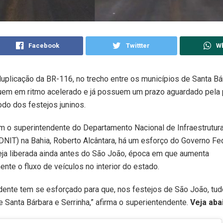
Facebook
Twittter
W
uplicação da BR-116, no trecho entre os municípios de Santa Bá
guem em ritmo acelerado e já possuem um prazo aguardado pela
íodo dos festejos juninos.
 o superintendente do Departamento Nacional de Infraestrutur
DNIT) na Bahia, Roberto Alcântara, há um esforço do Governo Fe
eja liberada ainda antes do São João, época em que aumenta
ente o fluxo de veículos no interior do estado.
ente tem se esforçado para que, nos festejos de São João, tudo
e Santa Bárbara e Serrinha,” afirma o superientendente.
Veja aba