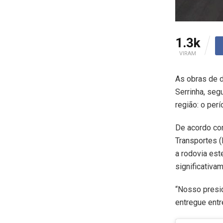
1.3k
VIRAM
As obras de d
Serrinha, se
região: o per
De acordo com
Transportes (
a rodovia est
significativam
“Nosso presid
entregue entr