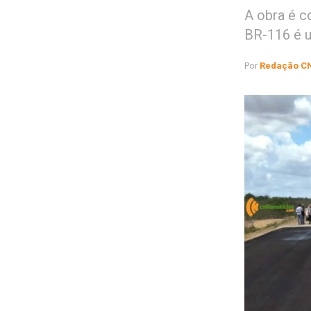
A obra é c
BR-116 é u
Por
Redação C