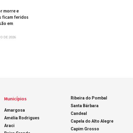
r morre e
s ficam feridos
são em
O DE 2026
Municípios
Ribeira do Pombal
Santa Bárbara
Amargosa
Candeal
Amélia Rodrigues
Capela do Alto Alegre
Araci
Capim Grosso