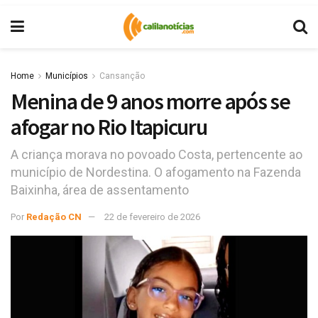
Home
Municípios
Cansanção
Menina de 9 anos morre após se
afogar no Rio Itapicuru
A criança morava no povoado Costa, pertencente ao
município de Nordestina. O afogamento na Fazenda
Baixinha, área de assentamento
Por
Redação CN
22 de fevereiro de 2026