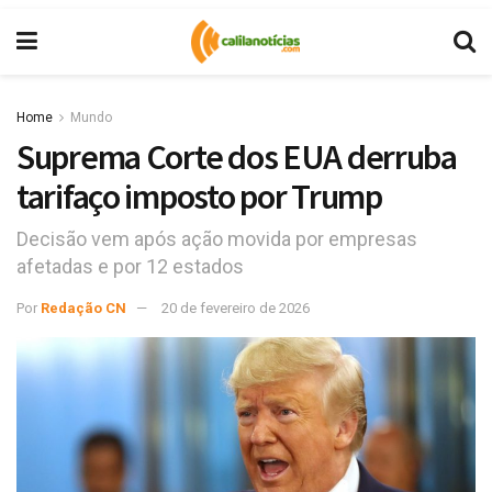
Home
Mundo
Suprema Corte dos EUA derruba
tarifaço imposto por Trump
Decisão vem após ação movida por empresas
afetadas e por 12 estados
Por
Redação CN
20 de fevereiro de 2026