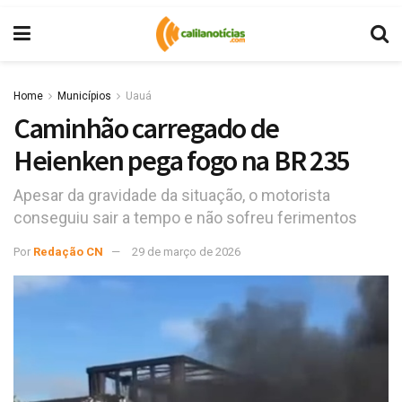
Home
Municípios
Uauá
Caminhão carregado de
Heienken pega fogo na BR 235
Apesar da gravidade da situação, o motorista
conseguiu sair a tempo e não sofreu ferimentos
Por
Redação CN
29 de março de 2026