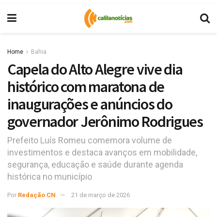
Home
Bahia
Capela do Alto Alegre vive dia
histórico com maratona de
inaugurações e anúncios do
governador Jerônimo Rodrigues
Prefeito Luís Romeu comemora volume de
investimentos e destaca avanços em mobilidade,
segurança, educação e saúde durante agenda
histórica no município
Por
Redação CN
21 de março de 2026